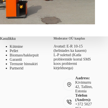
Kasulikku
Moderator OÜ kauplus
Avatud: E-R 10-15
Kütmine
(helistades ka kauem)
Pellet
L-P suletud (Katla
Biomass/hakkepuit
probleemide korral SMS
Garantii
koos probleemi
Teenuste hinnakiri
kirjeldusega)
Partnerid
Aadress:
Kivimurru
42, Tallinn,
Estonia
Telefon
(Andres):
+372 5027