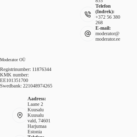
853
Telefon
(Indrek):
+372 56 380
268
E-mail:
moderator@
moderator.ee
Moderator OÜ
Registrinumber: 11876344
KMK number:
EE101351700
Swedbank: 221048974265
Aadress:
Laane 2
Kuusalu
Kuusalu
vald, 74601
Harjumaa
Estonia