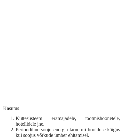
Kasutus
Küttesüsteem eramajadele, tootmishoonetele,
hotellidele jne.
Perioodiline soojusenergia tarne nii hoolduse käigus
kui soojus võrkude ümber ehitamisel.