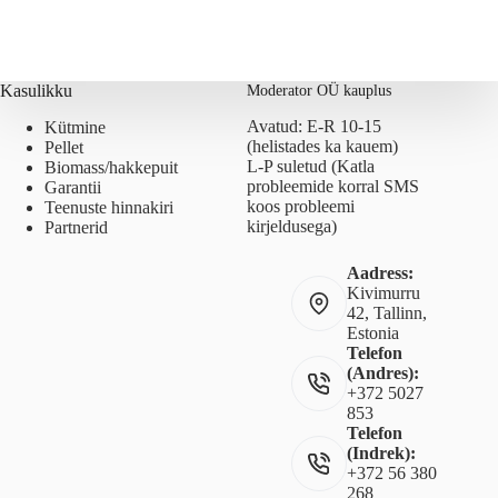
Kasulikku
Moderator OÜ kauplus
Avatud: E-R 10-15
Kütmine
(helistades ka kauem)
Pellet
L-P suletud (Katla
Biomass/hakkepuit
probleemide korral SMS
Garantii
koos probleemi
Teenuste hinnakiri
kirjeldusega)
Partnerid
Aadress:
Kivimurru
42, Tallinn,
Estonia
Telefon
(Andres):
+372 5027
853
Telefon
(Indrek):
+372 56 380
268