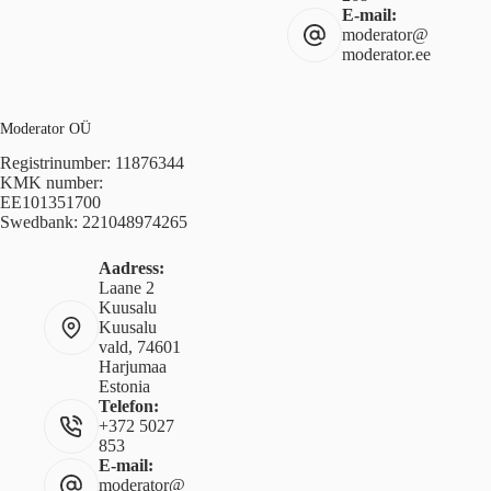
E-mail:
moderator@
moderator.ee
Moderator OÜ
Registrinumber: 11876344
KMK number:
EE101351700
Swedbank: 221048974265
Aadress:
Laane 2
Kuusalu
Kuusalu
vald, 74601
Harjumaa
Estonia
Telefon:
+372 5027
853
E-mail:
moderator@