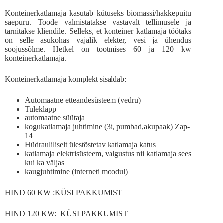
Konteinerkatlamaja kasutab kütuseks biomassi/hakkepuitu
saepuru. Toode valmistatakse vastavalt tellimusele ja
tarnitakse kliendile. Selleks, et konteiner katlamaja töötaks
on selle asukohas vajalik elekter, vesi ja ühendus
soojussõlme. Hetkel on tootmises 60 ja 120 kw
konteinerkatlamaja.
Konteinerkatlamaja komplekt sisaldab:
Automaatne etteandesüsteem (vedru)
Tuleklapp
automaatne süütaja
kogukatlamaja juhtimine (3t, pumbad,akupaak) Zap-
14
Hüdrauliliselt ülestõstetav katlamaja katus
katlamaja elektrisüsteem, valgustus nii katlamaja sees
kui ka väljas
kaugjuhtimine (interneti moodul)
HIND 60 KW :KÜSI PAKKUMIST
HIND 120 KW: KÜSI PAKKUMIST