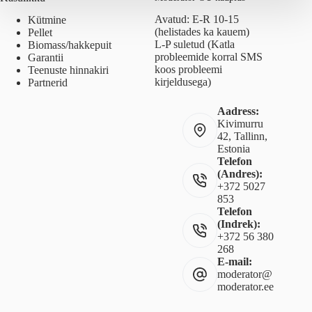
Avatud: E-R 10-15
Kütmine
(helistades ka kauem)
Pellet
L-P suletud (Katla
Biomass/hakkepuit
probleemide korral SMS
Garantii
koos probleemi
Teenuste hinnakiri
kirjeldusega)
Partnerid
Aadress:
Kivimurru
42, Tallinn,
Estonia
Telefon
(Andres):
+372 5027
853
Telefon
(Indrek):
+372 56 380
268
E-mail:
moderator@
moderator.ee