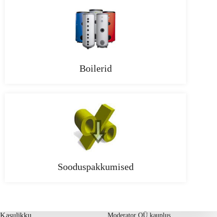
Boilerid
Sooduspakkumised
Kasulikku
Moderator OÜ kauplus