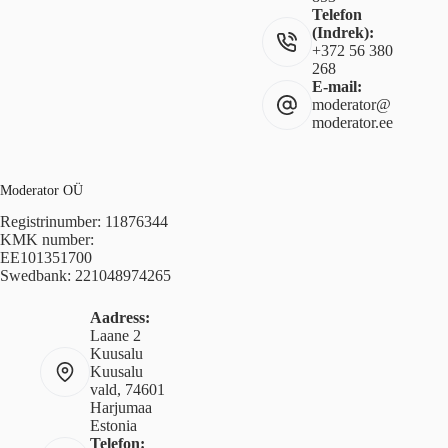
Telefon
(Indrek):
+372 56 380
268
E-mail:
moderator@
moderator.ee
Moderator OÜ
Registrinumber: 11876344
KMK number:
EE101351700
Swedbank: 221048974265
Aadress:
Laane 2
Kuusalu
Kuusalu
vald, 74601
Harjumaa
Estonia
Telefon: