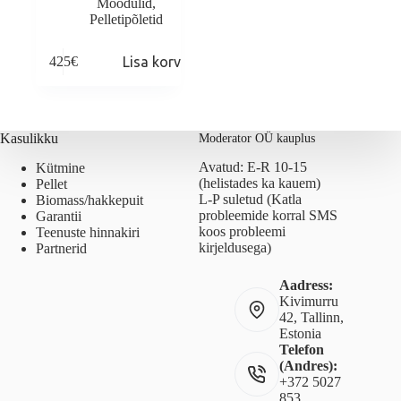
Moodulid
,
Pelletipõletid
425
€
Lisa korvi
Kasulikku
Moderator OÜ kauplus
Avatud: E-R 10-15
Kütmine
(helistades ka kauem)
Pellet
L-P suletud (Katla
Biomass/hakkepuit
probleemide korral SMS
Garantii
koos probleemi
Teenuste hinnakiri
kirjeldusega)
Partnerid
Aadress:
Kivimurru
42, Tallinn,
Estonia
Telefon
(Andres):
+372 5027
853