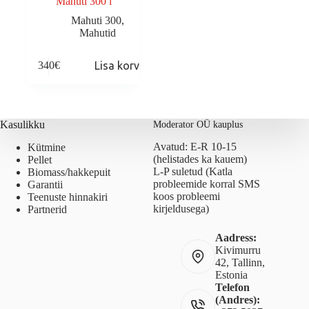
Mahuti 300 l
Mahuti 300
,
Mahutid
340
€
Lisa korvi
Kasulikku
Moderator OÜ kauplus
Avatud: E-R 10-15
Kütmine
(helistades ka kauem)
Pellet
L-P suletud (Katla
Biomass/hakkepuit
probleemide korral SMS
Garantii
koos probleemi
Teenuste hinnakiri
kirjeldusega)
Partnerid
Aadress:
Kivimurru
42, Tallinn,
Estonia
Telefon
(Andres):