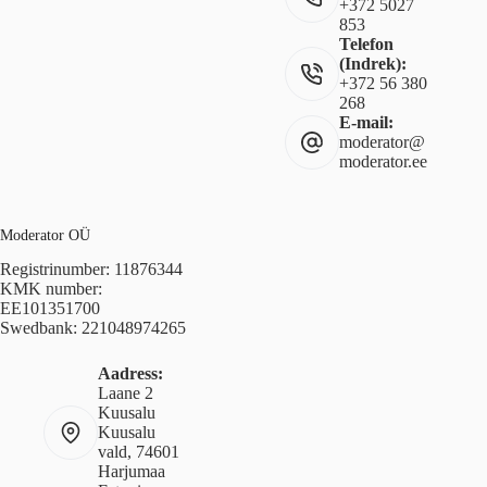
+372 5027
853
Telefon
(Indrek):
+372 56 380
268
E-mail:
moderator@
moderator.ee
Moderator OÜ
Registrinumber: 11876344
KMK number:
EE101351700
Swedbank: 221048974265
Aadress:
Laane 2
Kuusalu
Kuusalu
vald, 74601
Harjumaa