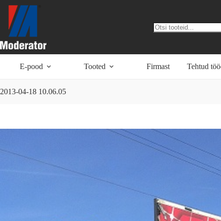
Skip
to
content
No
results
E-pood
Tooted
Firmast
Tehtud tö
2013-04-18 10.06.05