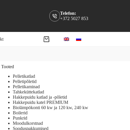
Telefon:
+372 5027 853
kt
Shopping
cart
Tooted
Pelletikatlad
Pelletipõletid
Pelletikaminad
Tahkeküttekatlad
Hakkepuidu katlad ja -põletid
Hakkepuidu katel PREMIUM
Biolämpökonti 60 kw ja 120 kw, 240 kw
Boilerid
Punkrid
Moodulkorstnad
Sooduspakkumised