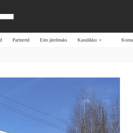
öd
Partnerid
Esto järelmaks
Kasulikku
Konta