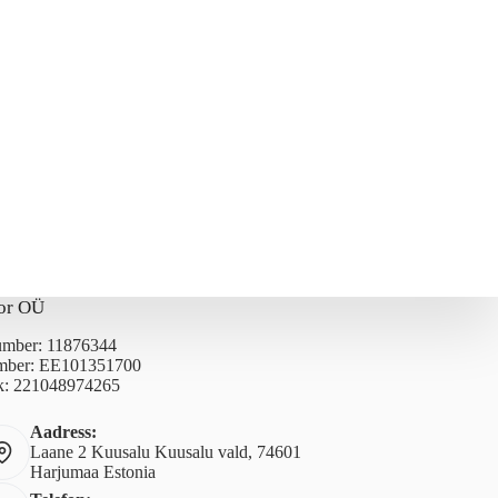
or OÜ
number: 11876344
ber: EE101351700
: 221048974265
Aadress:
Laane 2 Kuusalu Kuusalu vald, 74601
Harjumaa Estonia