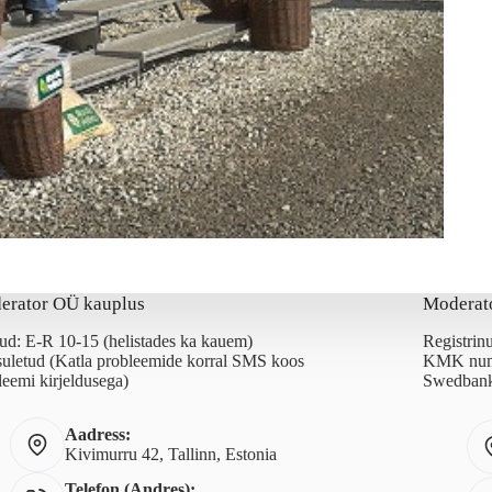
erator OÜ kauplus
Moderat
ud: E-R 10-15 (helistades ka kauem)
Registri
suletud (Katla probleemide korral SMS koos
KMK num
leemi kirjeldusega)
Swedbank
Aadress:
Kivimurru 42, Tallinn, Estonia
Telefon (Andres):