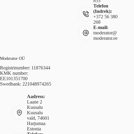
853
Telefon
(Indrek):
+372 56 380
268
E-mail:
moderator@
moderator.ee
Moderator OÜ
Registrinumber: 11876344
KMK number:
EE101351700
Swedbank: 221048974265
Aadress:
Laane 2
Kuusalu
Kuusalu
vald, 74601
Harjumaa
Estonia