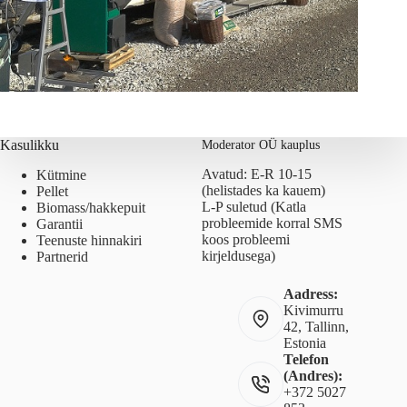
Kasulikku
Moderator OÜ kauplus
Avatud: E-R 10-15
Kütmine
(helistades ka kauem)
Pellet
L-P suletud (Katla
Biomass/hakkepuit
probleemide korral SMS
Garantii
koos probleemi
Teenuste hinnakiri
kirjeldusega)
Partnerid
Aadress:
Kivimurru
42, Tallinn,
Estonia
Telefon
(Andres):
+372 5027