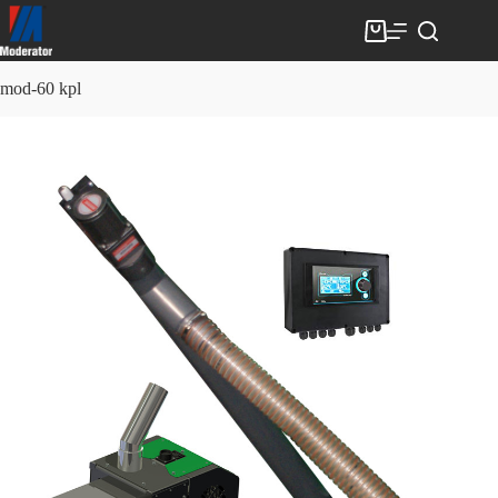
Skip
to
Shopping
content
cart
mod-60 kpl