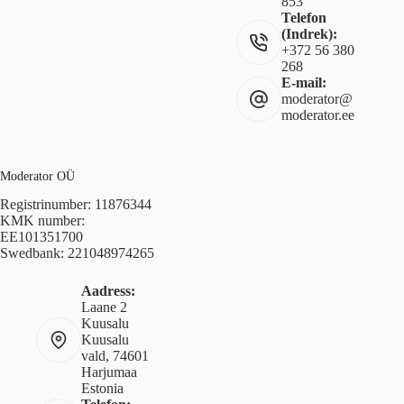
853
Telefon
(Indrek):
+372 56 380
268
E-mail:
moderator@
moderator.ee
Moderator OÜ
Registrinumber: 11876344
KMK number:
EE101351700
Swedbank: 221048974265
Aadress:
Laane 2
Kuusalu
Kuusalu
vald, 74601
Harjumaa
Estonia