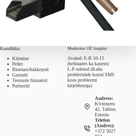
Kasulikku
Moderator OÜ kauplus
Avatud: E-R 10-15
Kütmine
(helistades ka kauem)
Pellet
L-P suletud (Katla
Biomass/hakkepuit
probleemide korral SMS
Garantii
koos probleemi
Teenuste hinnakiri
kirjeldusega)
Partnerid
Aadress:
Kivimurru
42, Tallinn,
Estonia
Telefon
(Andres):
+372 5027