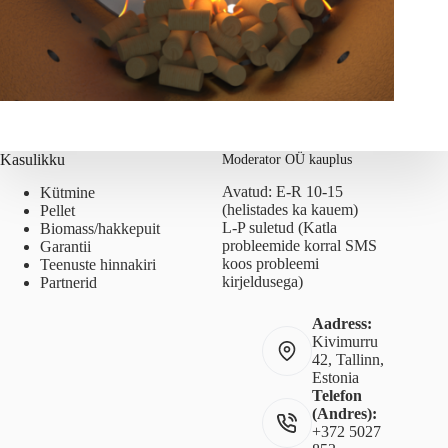
Kasulikku
Moderator OÜ kauplus
Avatud: E-R 10-15
Kütmine
(helistades ka kauem)
Pellet
L-P suletud (Katla
Biomass/hakkepuit
probleemide korral SMS
Garantii
koos probleemi
Teenuste hinnakiri
kirjeldusega)
Partnerid
Aadress:
Kivimurru
42, Tallinn,
Estonia
Telefon
(Andres):
+372 5027