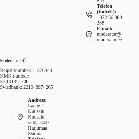
853
Telefon
(Indrek):
+372 56 380
268
E-mail:
moderator@
moderator.ee
Moderator OÜ
Registrinumber: 11876344
KMK number:
EE101351700
Swedbank: 221048974265
Aadress:
Laane 2
Kuusalu
Kuusalu
vald, 74601
Harjumaa
Estonia