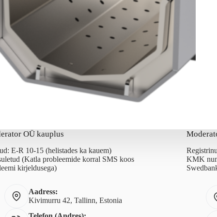
erator OÜ kauplus
Moderat
ud: E-R 10-15 (helistades ka kauem)
Registri
suletud (Katla probleemide korral SMS koos
KMK num
leemi kirjeldusega)
Swedbank
Aadress:
Kivimurru 42, Tallinn, Estonia
Telefon (Andres):