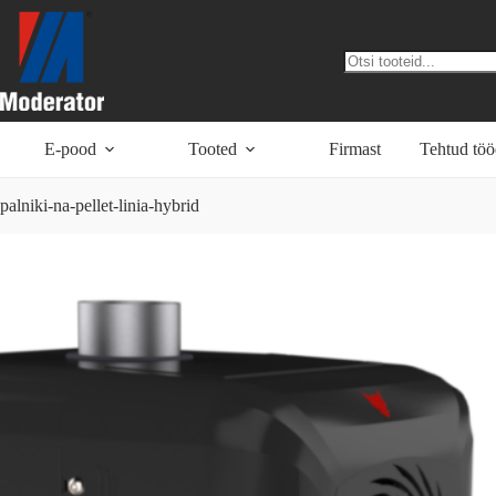
Skip
to
content
No
results
E-pood
Tooted
Firmast
Tehtud tö
palniki-na-pellet-linia-hybrid