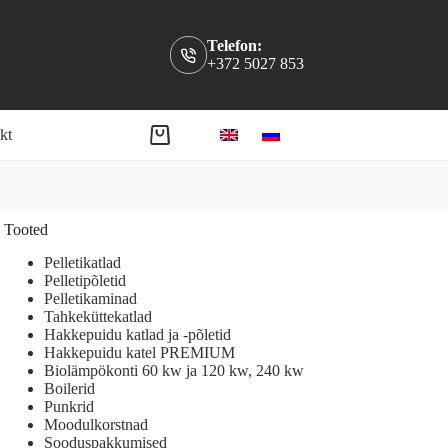
Telefon:
+372 5027 853
kt
Shopping
cart
Tooted
Pelletikatlad
Pelletipõletid
Pelletikaminad
Tahkeküttekatlad
Hakkepuidu katlad ja -põletid
Hakkepuidu katel PREMIUM
Biolämpökonti 60 kw ja 120 kw, 240 kw
Boilerid
Punkrid
Moodulkorstnad
Sooduspakkumised