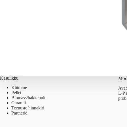
Kasulikku
Mod
Kütmine
Avat
Pellet
L-P 
Biomass/hakkepuit
prob
Garantii
Teenuste hinnakiri
Partnerid