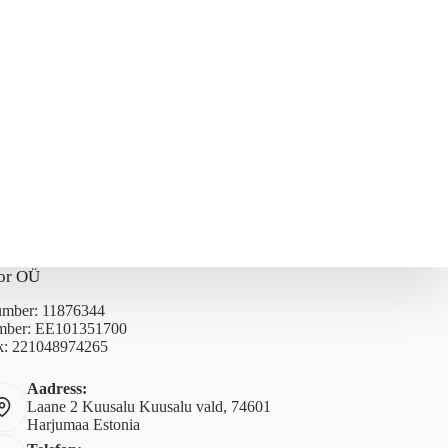
or OÜ
number: 11876344
ber: EE101351700
: 221048974265
Aadress:
Laane 2 Kuusalu Kuusalu vald, 74601
Harjumaa Estonia