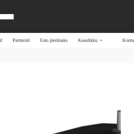
öd
Partnerid
Esto järelmaks
Kasulikku
Konta