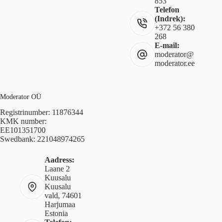
853
Telefon
(Indrek):
+372 56 380
268
E-mail:
moderator@
moderator.ee
Moderator OÜ
Registrinumber: 11876344
KMK number:
EE101351700
Swedbank: 221048974265
Aadress:
Laane 2
Kuusalu
Kuusalu
vald, 74601
Harjumaa
Estonia