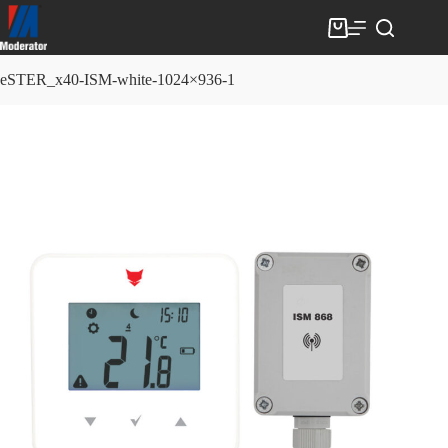
Skip
to
Shopping
content
cart
eSTER_x40-ISM-white-1024×936-1