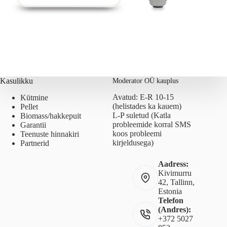
Kasulikku
Moderator OÜ kauplus
Avatud: E-R 10-15
Kütmine
(helistades ka kauem)
Pellet
L-P suletud (Katla
Biomass/hakkepuit
probleemide korral SMS
Garantii
koos probleemi
Teenuste hinnakiri
kirjeldusega)
Partnerid
Aadress:
Kivimurru
42, Tallinn,
Estonia
Telefon
(Andres):
+372 5027