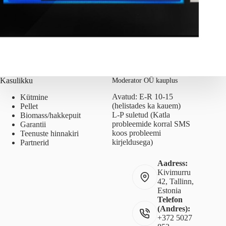
Kasulikku
Moderator OÜ kauplus
Avatud: E-R 10-15
Kütmine
(helistades ka kauem)
Pellet
L-P suletud (Katla
Biomass/hakkepuit
probleemide korral SMS
Garantii
koos probleemi
Teenuste hinnakiri
kirjeldusega)
Partnerid
Aadress:
Kivimurru
42, Tallinn,
Estonia
Telefon
(Andres):
+372 5027