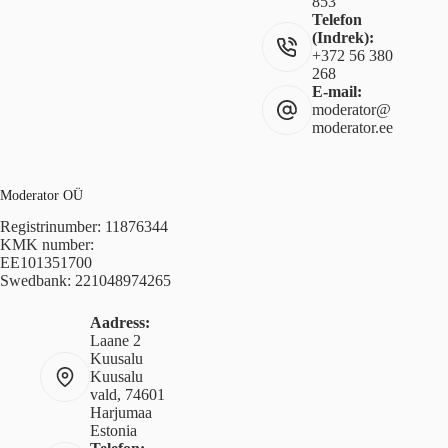
853
Telefon
(Indrek):
+372 56 380
268
E-mail:
moderator@
moderator.ee
Moderator OÜ
Registrinumber: 11876344
KMK number:
EE101351700
Swedbank: 221048974265
Aadress:
Laane 2
Kuusalu
Kuusalu
vald, 74601
Harjumaa
Estonia