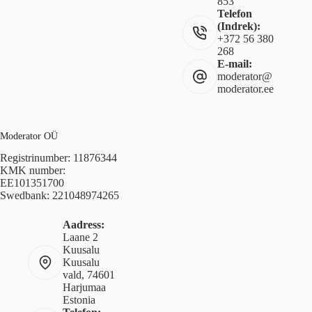
853
Telefon
(Indrek):
+372 56 380
268
E-mail:
moderator@
moderator.ee
Moderator OÜ
Registrinumber: 11876344
KMK number:
EE101351700
Swedbank: 221048974265
Aadress:
Laane 2
Kuusalu
Kuusalu
vald, 74601
Harjumaa
Estonia