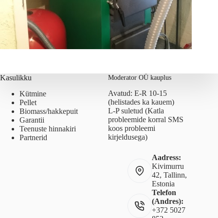
Kasulikku
Moderator OÜ kauplus
Avatud: E-R 10-15
Kütmine
(helistades ka kauem)
Pellet
L-P suletud (Katla
Biomass/hakkepuit
probleemide korral SMS
Garantii
koos probleemi
Teenuste hinnakiri
kirjeldusega)
Partnerid
Aadress:
Kivimurru
42, Tallinn,
Estonia
Telefon
(Andres):
+372 5027