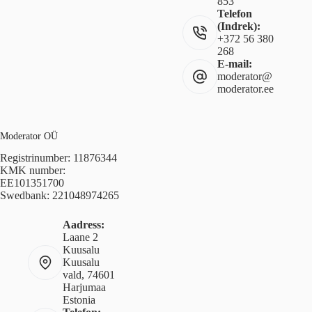
853
Telefon
(Indrek):
+372 56 380
268
E-mail:
moderator@
moderator.ee
Moderator OÜ
Registrinumber: 11876344
KMK number:
EE101351700
Swedbank: 221048974265
Aadress:
Laane 2
Kuusalu
Kuusalu
vald, 74601
Harjumaa
Estonia