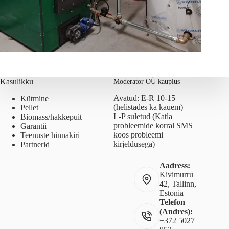
Kasulikku
Moderator OÜ kauplus
Avatud: E-R 10-15
Kütmine
(helistades ka kauem)
Pellet
L-P suletud (Katla
Biomass/hakkepuit
probleemide korral SMS
Garantii
koos probleemi
Teenuste hinnakiri
kirjeldusega)
Partnerid
Aadress:
Kivimurru
42, Tallinn,
Estonia
Telefon
(Andres):
+372 5027