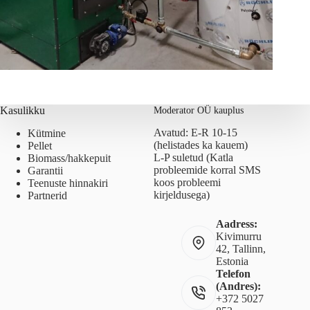
Kasulikku
Moderator OÜ kauplus
Avatud: E-R 10-15
Kütmine
(helistades ka kauem)
Pellet
L-P suletud (Katla
Biomass/hakkepuit
probleemide korral SMS
Garantii
koos probleemi
Teenuste hinnakiri
kirjeldusega)
Partnerid
Aadress:
Kivimurru
42, Tallinn,
Estonia
Telefon
(Andres):
+372 5027