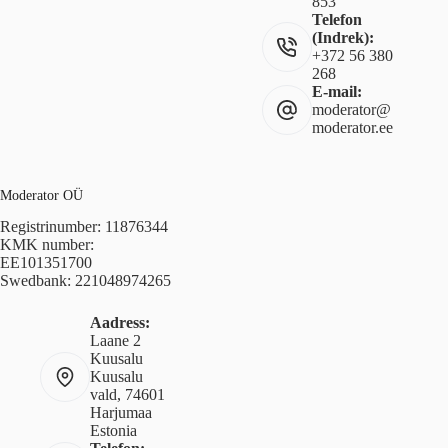
853
Telefon
(Indrek):
+372 56 380
268
E-mail:
moderator@
moderator.ee
Moderator OÜ
Registrinumber: 11876344
KMK number:
EE101351700
Swedbank: 221048974265
Aadress:
Laane 2
Kuusalu
Kuusalu
vald, 74601
Harjumaa
Estonia