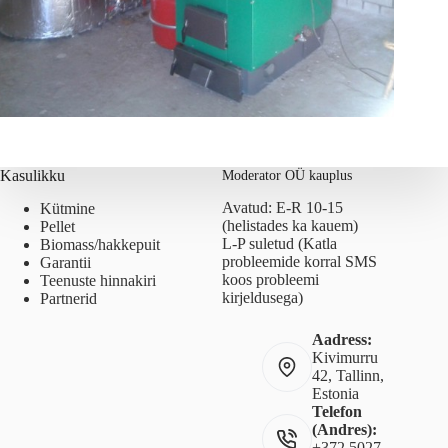
Kasulikku
Moderator OÜ kauplus
Avatud: E-R 10-15
Kütmine
(helistades ka kauem)
Pellet
L-P suletud (Katla
Biomass/hakkepuit
probleemide korral SMS
Garantii
koos probleemi
Teenuste hinnakiri
kirjeldusega)
Partnerid
Aadress:
Kivimurru
42, Tallinn,
Estonia
Telefon
(Andres):
+372 5027