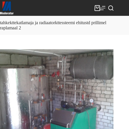
Skip
to
Shopping
content
cart
tahkekttekatlamaja ja radiaatorkttessteemi ehitustd prillimel
raplamaal 2