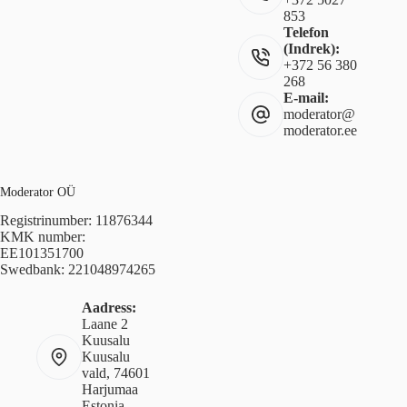
853
Telefon
(Indrek):
+372 56 380
268
E-mail:
moderator@
moderator.ee
Moderator OÜ
Registrinumber: 11876344
KMK number:
EE101351700
Swedbank: 221048974265
Aadress:
Laane 2
Kuusalu
Kuusalu
vald, 74601
Harjumaa
Estonia