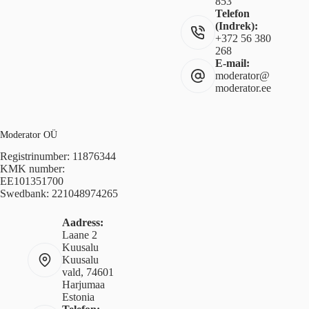
853
Telefon
(Indrek):
+372 56 380
268
E-mail:
moderator@
moderator.ee
Moderator OÜ
Registrinumber: 11876344
KMK number:
EE101351700
Swedbank: 221048974265
Aadress:
Laane 2
Kuusalu
Kuusalu
vald, 74601
Harjumaa
Estonia