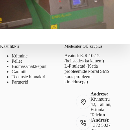
Kasulikku
Moderator OÜ kauplus
Avatud: E-R 10-15
Kütmine
(helistades ka kauem)
Pellet
L-P suletud (Katla
Biomass/hakkepuit
probleemide korral SMS
Garantii
koos probleemi
Teenuste hinnakiri
kirjeldusega)
Partnerid
Aadress:
Kivimurru
42, Tallinn,
Estonia
Telefon
(Andres):
+372 5027