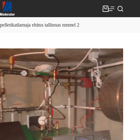
Skip
to
Shopping
content
cart
pelletikatlamaja ehitus tallinnas nmmel 2