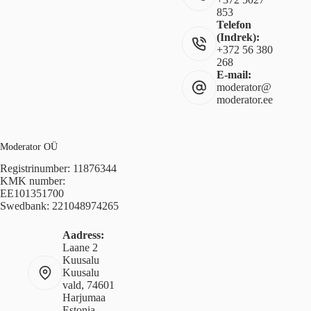
853
Telefon
(Indrek):
+372 56 380
268
E-mail:
moderator@
moderator.ee
Moderator OÜ
Registrinumber: 11876344
KMK number:
EE101351700
Swedbank: 221048974265
Aadress:
Laane 2
Kuusalu
Kuusalu
vald, 74601
Harjumaa
Estonia