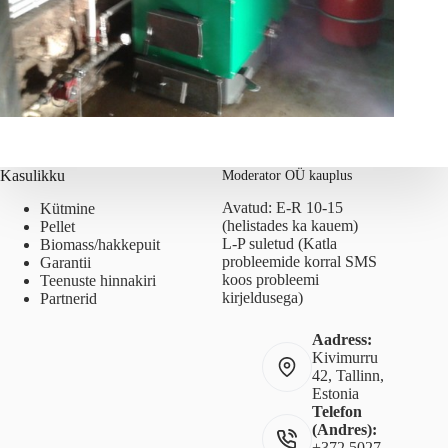
Kasulikku
Moderator OÜ kauplus
Avatud: E-R 10-15
Kütmine
(helistades ka kauem)
Pellet
L-P suletud (Katla
Biomass/hakkepuit
probleemide korral SMS
Garantii
koos probleemi
Teenuste hinnakiri
kirjeldusega)
Partnerid
Aadress:
Kivimurru
42, Tallinn,
Estonia
Telefon
(Andres):
+372 5027