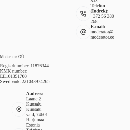
853
Telefon
(Indrek):
+372 56 380
268
E-mail:
moderator@
moderator.ee
Moderator OÜ
Registrinumber: 11876344
KMK number:
EE101351700
Swedbank: 221048974265
Aadress:
Laane 2
Kuusalu
Kuusalu
vald, 74601
Harjumaa
Estonia