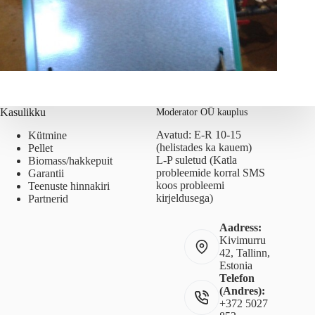
Kasulikku
Moderator OÜ kauplus
Avatud: E-R 10-15
Kütmine
(helistades ka kauem)
Pellet
L-P suletud (Katla
Biomass/hakkepuit
probleemide korral SMS
Garantii
koos probleemi
Teenuste hinnakiri
kirjeldusega)
Partnerid
Aadress:
Kivimurru
42, Tallinn,
Estonia
Telefon
(Andres):
+372 5027