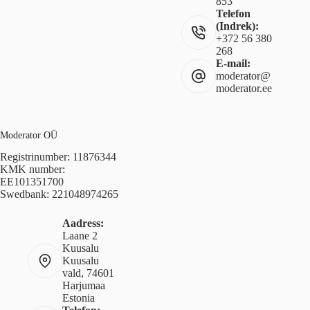
853
Telefon
(Indrek):
+372 56 380
268
E-mail:
moderator@
moderator.ee
Moderator OÜ
Registrinumber: 11876344
KMK number:
EE101351700
Swedbank: 221048974265
Aadress:
Laane 2
Kuusalu
Kuusalu
vald, 74601
Harjumaa
Estonia