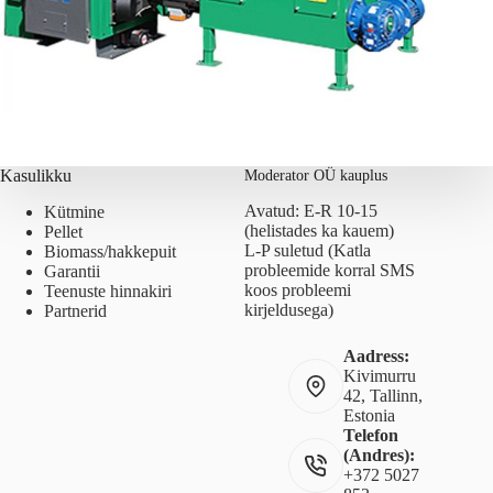
Kasulikku
Moderator OÜ kauplus
Avatud: E-R 10-15
Kütmine
(helistades ka kauem)
Pellet
L-P suletud (Katla
Biomass/hakkepuit
probleemide korral SMS
Garantii
koos probleemi
Teenuste hinnakiri
kirjeldusega)
Partnerid
Aadress:
Kivimurru
42, Tallinn,
Estonia
Telefon
(Andres):
+372 5027