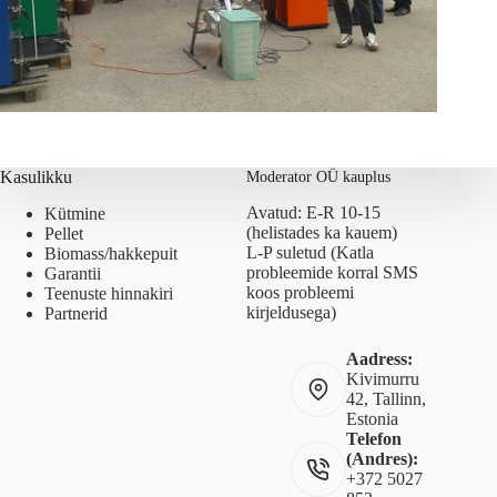
Kasulikku
Moderator OÜ kauplus
Avatud: E-R 10-15
Kütmine
(helistades ka kauem)
Pellet
L-P suletud (Katla
Biomass/hakkepuit
probleemide korral SMS
Garantii
koos probleemi
Teenuste hinnakiri
kirjeldusega)
Partnerid
Aadress:
Kivimurru
42, Tallinn,
Estonia
Telefon
(Andres):
+372 5027