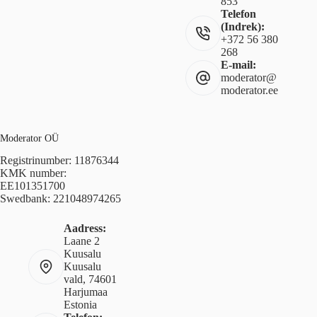
853
Telefon
(Indrek):
+372 56 380
268
E-mail:
moderator@
moderator.ee
Moderator OÜ
Registrinumber: 11876344
KMK number:
EE101351700
Swedbank: 221048974265
Aadress:
Laane 2
Kuusalu
Kuusalu
vald, 74601
Harjumaa
Estonia