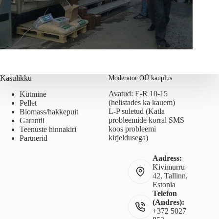
Kasulikku
Moderator OÜ kauplus
Avatud: E-R 10-15
Kütmine
(helistades ka kauem)
Pellet
L-P suletud (Katla
Biomass/hakkepuit
probleemide korral SMS
Garantii
koos probleemi
Teenuste hinnakiri
kirjeldusega)
Partnerid
Aadress:
Kivimurru
42, Tallinn,
Estonia
Telefon
(Andres):
+372 5027