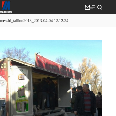
Skip
to
Shopping
content
cart
messid_tallinn2013_2013-04-04 12.12.24