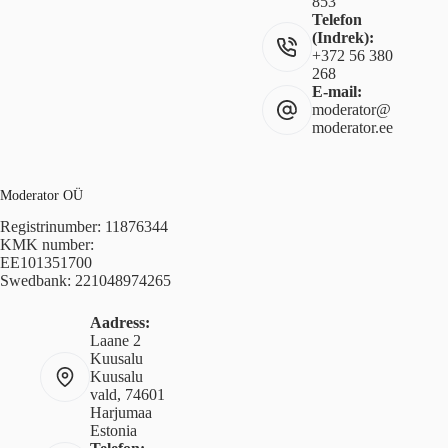
853
Telefon
(Indrek):
+372 56 380
268
E-mail:
moderator@
moderator.ee
Moderator OÜ
Registrinumber: 11876344
KMK number:
EE101351700
Swedbank: 221048974265
Aadress:
Laane 2
Kuusalu
Kuusalu
vald, 74601
Harjumaa
Estonia