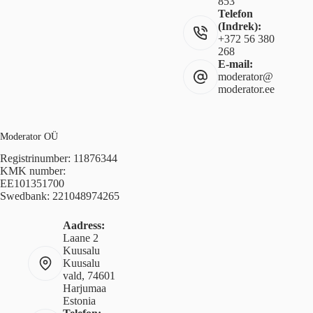
853
Telefon
(Indrek):
+372 56 380
268
E-mail:
moderator@
moderator.ee
Moderator OÜ
Registrinumber: 11876344
KMK number:
EE101351700
Swedbank: 221048974265
Aadress:
Laane 2
Kuusalu
Kuusalu
vald, 74601
Harjumaa
Estonia