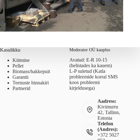
Kasulikku
Moderator OÜ kauplus
Avatud: E-R 10-15
Kütmine
(helistades ka kauem)
Pellet
L-P suletud (Katla
Biomass/hakkepuit
probleemide korral SMS
Garantii
koos probleemi
Teenuste hinnakiri
kirjeldusega)
Partnerid
Aadress:
Kivimurru
42, Tallinn,
Estonia
Telefon
(Andres):
+372 5027