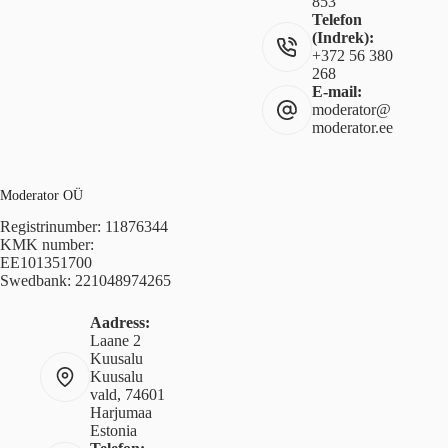
853
Telefon
(Indrek):
+372 56 380
268
E-mail:
moderator@
moderator.ee
Moderator OÜ
Registrinumber: 11876344
KMK number:
EE101351700
Swedbank: 221048974265
Aadress:
Laane 2
Kuusalu
Kuusalu
vald, 74601
Harjumaa
Estonia