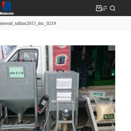
Skip
to
Shopping
content
cart
messid_tallinn2015_dsc_0219