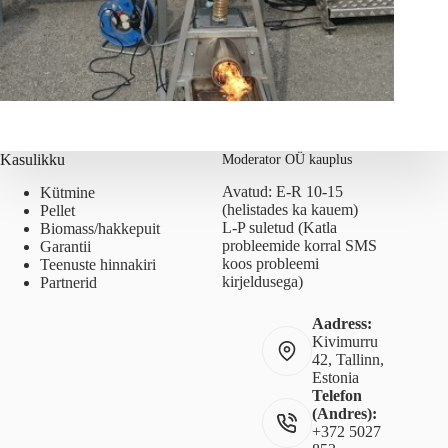
Kasulikku
Moderator OÜ kauplus
Avatud: E-R 10-15
Kütmine
(helistades ka kauem)
Pellet
L-P suletud (Katla
Biomass/hakkepuit
probleemide korral SMS
Garantii
koos probleemi
Teenuste hinnakiri
kirjeldusega)
Partnerid
Aadress:
Kivimurru
42, Tallinn,
Estonia
Telefon
(Andres):
+372 5027