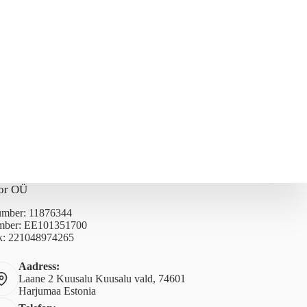
or OÜ
number: 11876344
ber: EE101351700
: 221048974265
Aadress:
Laane 2 Kuusalu Kuusalu vald, 74601
Harjumaa Estonia