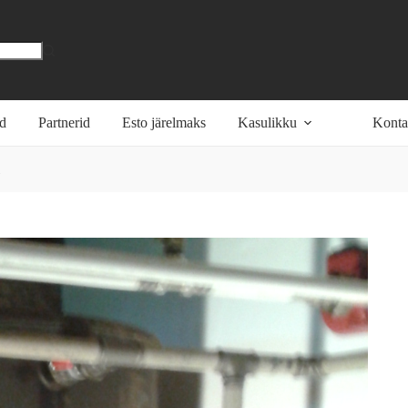
öd
Partnerid
Esto järelmaks
Kasulikku
Konta