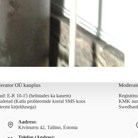
erator OÜ kauplus
Moderat
ud: E-R 10-15 (helistades ka kauem)
Registri
suletud (Katla probleemide korral SMS koos
KMK num
leemi kirjeldusega)
Swedbank
Aadress:
Kivimurru 42, Tallinn, Estonia
Telefon (Andres):