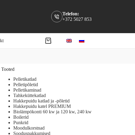
Telefon:
+372 5027 853
kt
Shopping
cart
Tooted
Pelletikatlad
Pelletipõletid
Pelletikaminad
Tahkeküttekatlad
Hakkepuidu katlad ja -põletid
Hakkepuidu katel PREMIUM
Biolämpökonti 60 kw ja 120 kw, 240 kw
Boilerid
Punkrid
Moodulkorstnad
Sooduspakkumised