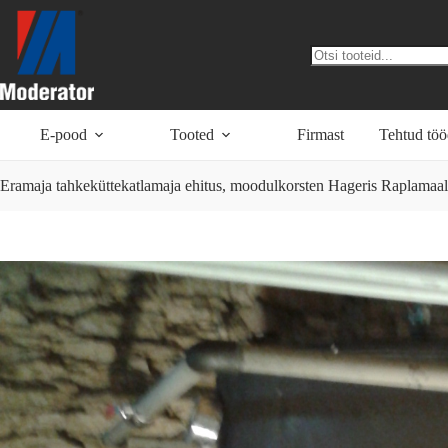
Skip
to
content
No
results
E-pood
Tooted
Firmast
Tehtud tö
Eramaja tahkeküttekatlamaja ehitus, moodulkorsten Hageris Raplamaal