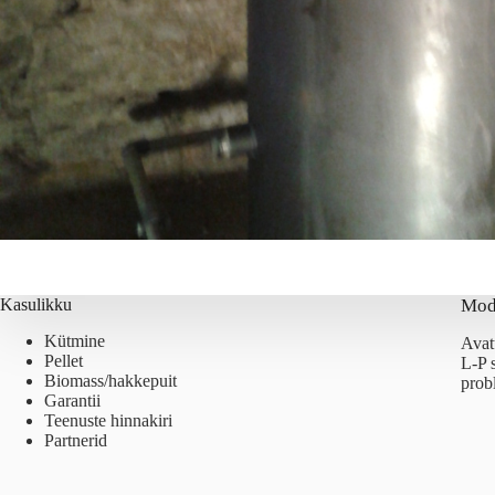
Kasulikku
Mod
Kütmine
Avat
Pellet
L-P 
Biomass/hakkepuit
prob
Garantii
Teenuste hinnakiri
Partnerid