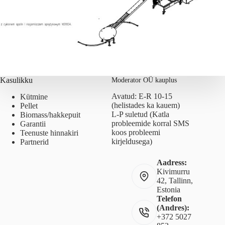
Kasulikku
Moderator OÜ kauplus
Avatud: E-R 10-15
Kütmine
(helistades ka kauem)
Pellet
L-P suletud (Katla
Biomass/hakkepuit
probleemide korral SMS
Garantii
koos probleemi
Teenuste hinnakiri
kirjeldusega)
Partnerid
Aadress:
Kivimurru
42, Tallinn,
Estonia
Telefon
(Andres):
+372 5027