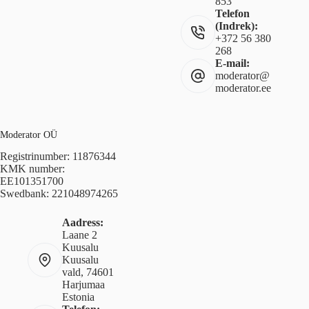
853
Telefon
(Indrek):
+372 56 380
268
E-mail:
moderator@
moderator.ee
Moderator OÜ
Registrinumber: 11876344
KMK number:
EE101351700
Swedbank: 221048974265
Aadress:
Laane 2
Kuusalu
Kuusalu
vald, 74601
Harjumaa
Estonia