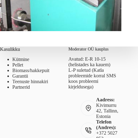
Kasulikku
Moderator OÜ kauplus
Avatud: E-R 10-15
Kütmine
(helistades ka kauem)
Pellet
L-P suletud (Katla
Biomass/hakkepuit
probleemide korral SMS
Garantii
koos probleemi
Teenuste hinnakiri
kirjeldusega)
Partnerid
Aadress:
Kivimurru
42, Tallinn,
Estonia
Telefon
(Andres):
+372 5027