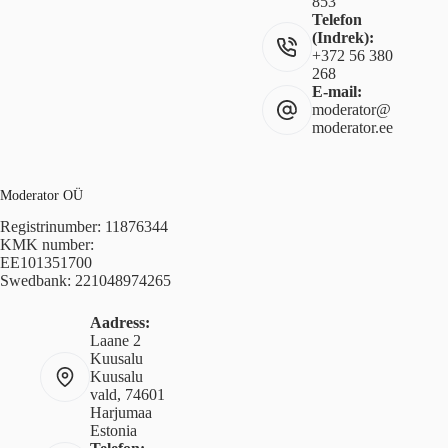
853
Telefon
(Indrek):
+372 56 380
268
E-mail:
moderator@
moderator.ee
Moderator OÜ
Registrinumber: 11876344
KMK number:
EE101351700
Swedbank: 221048974265
Aadress:
Laane 2
Kuusalu
Kuusalu
vald, 74601
Harjumaa
Estonia