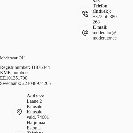
853
Telefon
(Indrek):
+372 56 380
268
E-mail:
moderator@
moderator.ee
Moderator OÜ
Registrinumber: 11876344
KMK number:
EE101351700
Swedbank: 221048974265
Aadress:
Laane 2
Kuusalu
Kuusalu
vald, 74601
Harjumaa
Estonia