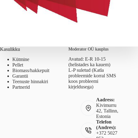
Kasulikku
Moderator OÜ kauplus
Avatud: E-R 10-15
Kütmine
(helistades ka kauem)
Pellet
L-P suletud (Katla
Biomass/hakkepuit
probleemide korral SMS
Garantii
koos probleemi
Teenuste hinnakiri
kirjeldusega)
Partnerid
Aadress:
Kivimurru
42, Tallinn,
Estonia
Telefon
(Andres):
+372 5027