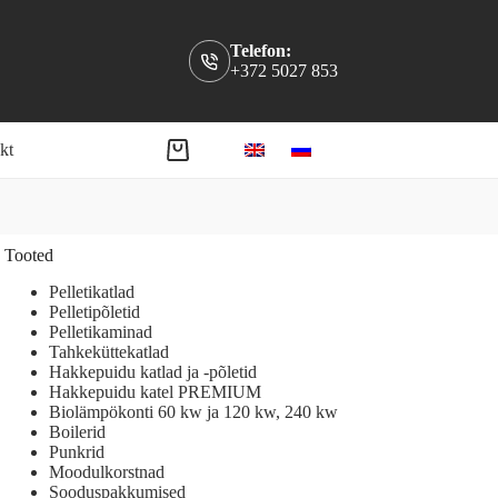
Telefon:
+372 5027 853
kt
Shopping
cart
Tooted
Pelletikatlad
Pelletipõletid
Pelletikaminad
Tahkeküttekatlad
Hakkepuidu katlad ja -põletid
Hakkepuidu katel PREMIUM
Biolämpökonti 60 kw ja 120 kw, 240 kw
Boilerid
Punkrid
Moodulkorstnad
Sooduspakkumised