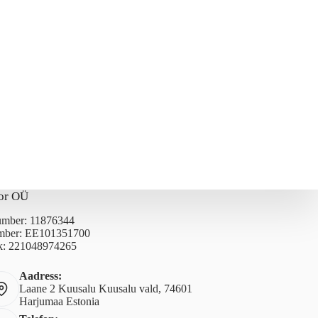
or OÜ
number: 11876344
ber: EE101351700
: 221048974265
Aadress:
Laane 2 Kuusalu Kuusalu vald, 74601
Harjumaa Estonia