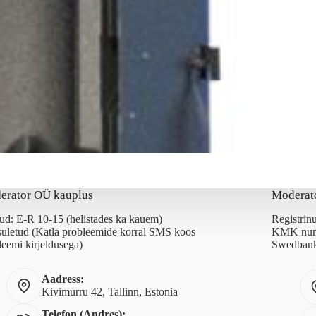
erator OÜ kauplus
Moderat
ud: E-R 10-15 (helistades ka kauem)
Registri
suletud (Katla probleemide korral SMS koos
KMK num
leemi kirjeldusega)
Swedbank
Aadress:
Kivimurru 42, Tallinn, Estonia
Telefon (Andres):