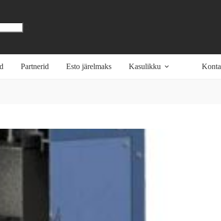
öd
Partnerid
Esto järelmaks
Kasulikku
Konta