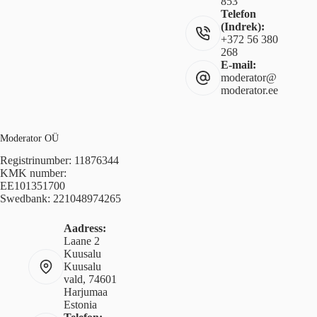
853
Telefon
(Indrek):
+372 56 380
268
E-mail:
moderator@
moderator.ee
Moderator OÜ
Registrinumber: 11876344
KMK number:
EE101351700
Swedbank: 221048974265
Aadress:
Laane 2
Kuusalu
Kuusalu
vald, 74601
Harjumaa
Estonia