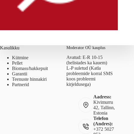
Kasulikku
Moderator OÜ kauplus
Avatud: E-R 10-15
Kütmine
(helistades ka kauem)
Pellet
L-P suletud (Katla
Biomass/hakkepuit
probleemide korral SMS
Garantii
koos probleemi
Teenuste hinnakiri
kirjeldusega)
Partnerid
Aadress:
Kivimurru
42, Tallinn,
Estonia
Telefon
(Andres):
+372 5027