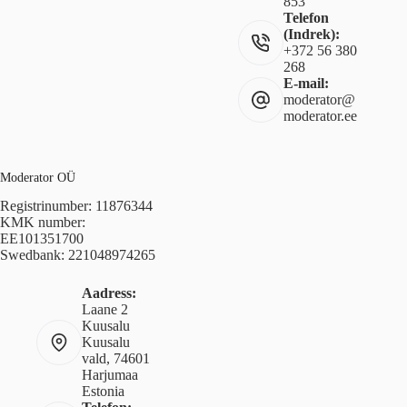
853
Telefon
(Indrek):
+372 56 380
268
E-mail:
moderator@
moderator.ee
Moderator OÜ
Registrinumber: 11876344
KMK number:
EE101351700
Swedbank: 221048974265
Aadress:
Laane 2
Kuusalu
Kuusalu
vald, 74601
Harjumaa
Estonia