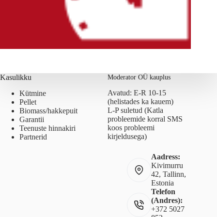
Kasulikku
Moderator OÜ kauplus
Avatud: E-R 10-15
Kütmine
(helistades ka kauem)
Pellet
L-P suletud (Katla
Biomass/hakkepuit
probleemide korral SMS
Garantii
koos probleemi
Teenuste hinnakiri
kirjeldusega)
Partnerid
Aadress:
Kivimurru
42, Tallinn,
Estonia
Telefon
(Andres):
+372 5027