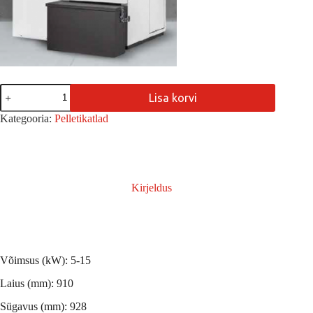
Pelletikatel
Lisa korvi
LIDYA
COMPACT
Kategooria:
Pelletikatlad
15
PRESTIGE
kogus
Kirjeldus
Võimsus (kW): 5-15
Laius (mm): 910
Sügavus (mm): 928