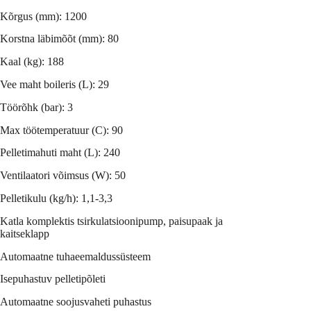
Kõrgus (mm): 1200
Korstna läbimõõt (mm): 80
Kaal (kg): 188
Vee maht boileris (L): 29
Töörõhk (bar): 3
Max töötemperatuur (C): 90
Pelletimahuti maht (L): 240
Ventilaatori võimsus (W): 50
Pelletikulu (kg/h): 1,1-3,3
Katla komplektis tsirkulatsioonipump, paisupaak ja
kaitseklapp
Automaatne tuhaeemaldussüsteem
Isepuhastuv
pelleti
põleti
Automaatne soojusvaheti puhastus