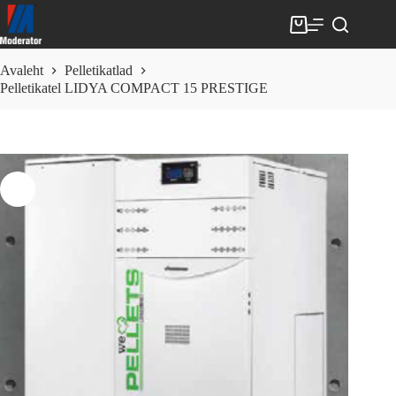
Skip
to
Shopping
content
cart
Avaleht
Pelletikatlad
Pelletikatel LIDYA COMPACT 15 PRESTIGE