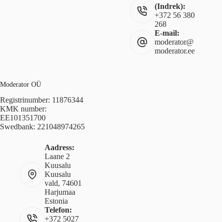
(Indrek):
+372 56 380
268
E-mail:
moderator@
moderator.ee
Moderator OÜ
Registrinumber: 11876344
KMK number:
EE101351700
Swedbank: 221048974265
Aadress:
Laane 2
Kuusalu
Kuusalu
vald, 74601
Harjumaa
Estonia
Telefon:
+372 5027