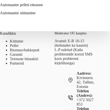
Automaatne pelleti etteanne
Automaatne süütamine
Kasulikku
Moderator OÜ kauplus
Avatud: E-R 10-15
Kütmine
(helistades ka kauem)
Pellet
L-P suletud (Katla
Biomass/hakkepuit
probleemide korral SMS
Garantii
koos probleemi
Teenuste hinnakiri
kirjeldusega)
Partnerid
Aadress:
Kivimurru
42, Tallinn,
Estonia
Telefon
(Andres):
+372 5027
853
Telefon