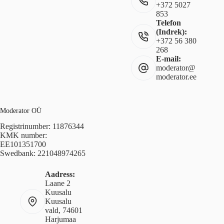
+372 5027
853
Telefon
(Indrek):
+372 56 380
268
E-mail:
moderator@
moderator.ee
Moderator OÜ
Registrinumber: 11876344
KMK number:
EE101351700
Swedbank: 221048974265
Aadress:
Laane 2
Kuusalu
Kuusalu
vald, 74601
Harjumaa