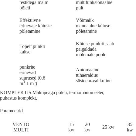
restidega malm
multifunksionaalne
põleti
pult
Effektiivne
Võimalik
erinevate kütuste
manuaalne kütuse
põletamine
põletamine
Kütuse punkrit saab
Topelt punkri
paigaldada
kaitse
mõlemale poole
punkrite
Automaatne
erinevad
tuhaeraldus
suurused (0,6
süsteem-valikuline
3
3
m
-1 m
)
KOMPLEKTIS:Malmpeaga põleti, termomanomeeter,
puhastus komplekt,
Parameetrid
VENTO
15
20
35
25 kw
MULTI
kw
kw
kw