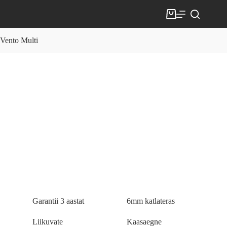
Skip
to
Shopping
content
cart
Vento Multi
Garantii 3 aastat
6mm katlateras
Liikuvate
Kaasaegne