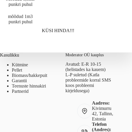
punkri puhul
mõõdud 1m3
punkri puhul
KÜSI HINDA!!!
Kasulikku
Moderator OÜ kauplus
Avatud: E-R 10-15
Kütmine
(helistades ka kauem)
Pellet
L-P suletud (Katla
Biomass/hakkepuit
probleemide korral SMS
Garantii
koos probleemi
Teenuste hinnakiri
kirjeldusega)
Partnerid
Aadress:
Kivimurru
42, Tallinn,
Estonia
Telefon
(Andres):