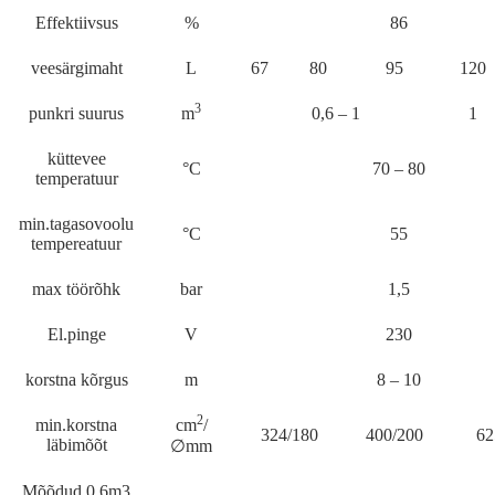
Effektiivsus
%
86
veesärgimaht
L
67
80
95
120
3
punkri suurus
m
0,6 – 1
1
küttevee
°C
70 – 80
temperatuur
min.tagasovoolu
°C
55
tempereatuur
max töörõhk
bar
1,5
El.pinge
V
230
korstna kõrgus
m
8 – 10
2
min.korstna
cm
/
324/180
400/200
62
läbimõõt
∅mm
Mõõdud 0,6m3