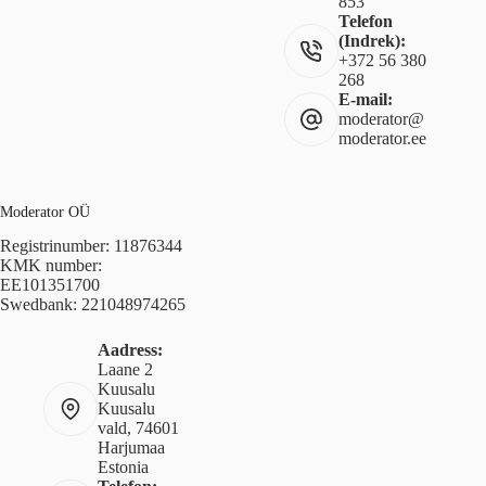
853
Telefon
(Indrek):
+372 56 380
268
E-mail:
moderator@
moderator.ee
Moderator OÜ
Registrinumber: 11876344
KMK number:
EE101351700
Swedbank: 221048974265
Aadress:
Laane 2
Kuusalu
Kuusalu
vald, 74601
Harjumaa
Estonia