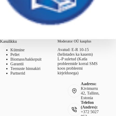
Kasulikku
Moderator OÜ kauplus
Avatud: E-R 10-15
Kütmine
(helistades ka kauem)
Pellet
L-P suletud (Katla
Biomass/hakkepuit
probleemide korral SMS
Garantii
koos probleemi
Teenuste hinnakiri
kirjeldusega)
Partnerid
Aadress:
Kivimurru
42, Tallinn,
Estonia
Telefon
(Andres):
+372 5027