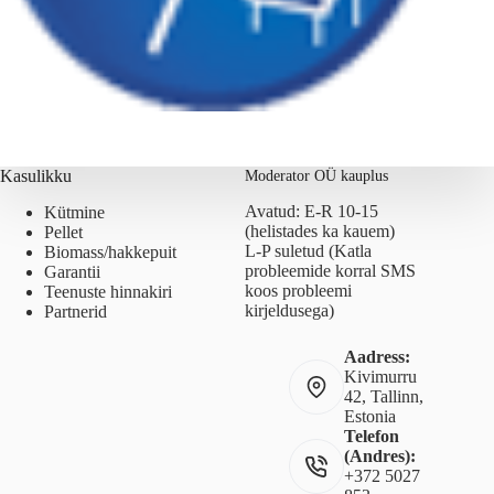
Kasulikku
Moderator OÜ kauplus
Avatud: E-R 10-15
Kütmine
(helistades ka kauem)
Pellet
L-P suletud (Katla
Biomass/hakkepuit
probleemide korral SMS
Garantii
koos probleemi
Teenuste hinnakiri
kirjeldusega)
Partnerid
Aadress:
Kivimurru
42, Tallinn,
Estonia
Telefon
(Andres):
+372 5027