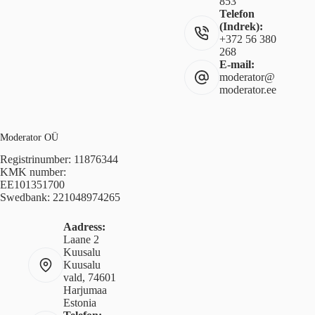
853
Telefon
(Indrek):
+372 56 380
268
E-mail:
moderator@
moderator.ee
Moderator OÜ
Registrinumber: 11876344
KMK number:
EE101351700
Swedbank: 221048974265
Aadress:
Laane 2
Kuusalu
Kuusalu
vald, 74601
Harjumaa
Estonia