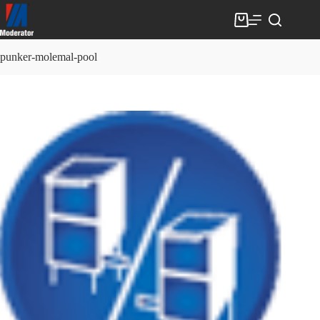
Skip
to
Shopping
content
cart
punker-molemal-pool